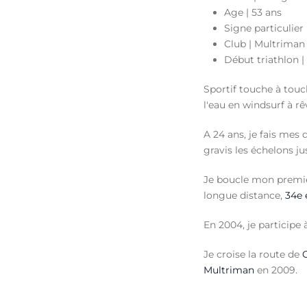
Age | 53 ans
Signe particulier
Club | Multriman
Début triathlon |
Sportif touche à touch
l'eau en windsurf à r
A 24 ans, je fais mes 
gravis les échelons ju
Je boucle mon premier 
longue distance,
34e 
En 2004, je particip
Je croise la route de
Multriman
en 2009.
Avec
Christophe Bas