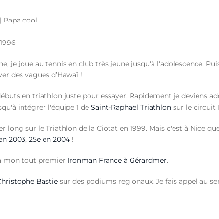
 | Papa cool
 1996
e, je joue au tennis en club très jeune jusqu'à l'adolescence. Puis
êver des vagues d’Hawaï !
débuts en triathlon juste pour essayer. Rapidement je deviens add
squ'à intégrer l'équipe 1 de
Saint-Raphaël Triathlon
sur le circuit
long sur le Triathlon de la Ciotat en 1999. Mais c'est à Nice que 
en 2003
,
25e en 2004
!
e à mon tout premier
Ironman France à Gérardmer
.
Christophe Bastie
sur des podiums regionaux. Je fais appel au se
tie
- Multriman
, j'atteint mes plus beaux résultats, à savoir un t