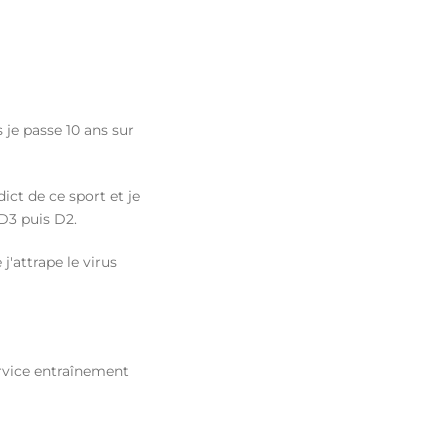
 je passe 10 ans sur
ict de ce sport et je
 D3 puis D2.
j'attrape le virus
rvice entraînement
op 10 et un sub9 sur