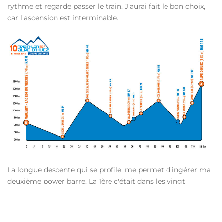
rythme et regarde passer le train. J'aurai fait le bon choix,
car l'ascension est interminable.
La longue descente qui se profile, me permet d'ingérer ma
deuxième power barre. La 1ère c'était dans les vingt
premiers kilomètres...on n'est jamais trop prudent ! Je suis
désormais à mi chemin et tous les voyants sont au vert. J'ai
déjà avalé trois barres et autant de gels. La deuxième