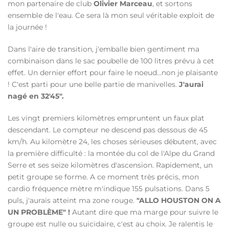
mon partenaire de club
Olivier Marceau
, et sortons
ensemble de l'eau. Ce sera là mon seul véritable exploit de
la journée !
Dans l'aire de transition, j'emballe bien gentiment ma
combinaison dans le sac poubelle de 100 litres prévu à cet
effet. Un dernier effort pour faire le noeud...non je plaisante
! C'est parti pour une belle partie de manivelles.
J'aurai
nagé en 32'45".
Les vingt premiers kilomètres empruntent un faux plat
descendant. Le compteur ne descend pas dessous de 45
km/h. Au kilomètre 24, les choses sérieuses débutent, avec
la première difficulté : la montée du col de l'Alpe du Grand
Serre et ses seize kilomètres d'ascension. Rapidement, un
petit groupe se forme. A ce moment très précis, mon
cardio fréquence mètre m'indique 155 pulsations. Dans 5
puls, j'aurais atteint ma zone rouge.
"ALLO HOUSTON ON A
UN PROBLÈME" !
Autant dire que ma marge pour suivre le
groupe est nulle ou suicidaire, c'est au choix. Je ralentis le